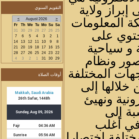
إبراز ولاية
التقويم السنوي
كة المعلومات
>
August 2026
<
Fr
Th
We
Tu
Mo
Su
Sa
31
30
29
28
27
26
25
تحتوي على
7
6
5
4
3
2
1
14
13
12
11
10
9
8
 و سياحية
21
20
19
18
17
16
15
28
27
26
25
24
23
22
ور ونظام
4
3
2
1
31
30
29
هات المختلفة
أوقات الصلاة
 خلالها إلى
ونية ونهيئ
بة إلى
في أغلب
مختلفة اختصارا