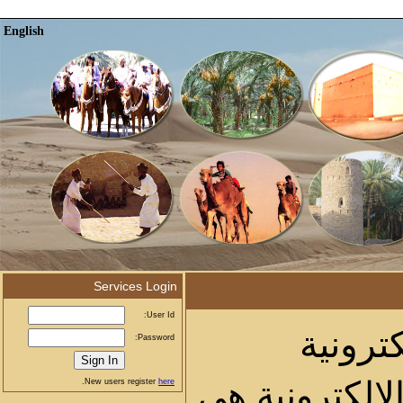
English
Services Login
User Id:
كترونية
Password:
كترونية هي
.
here
New users register