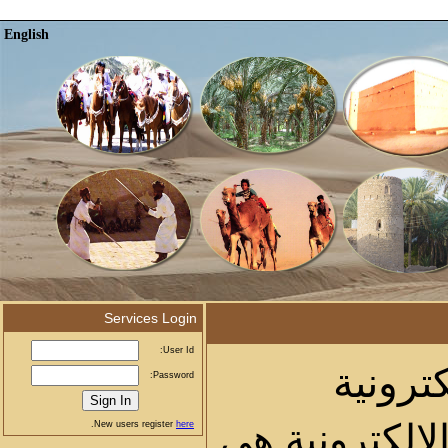
English
Services Login
User Id:
كترونية
Password:
كترونية هي
.
here
New users register