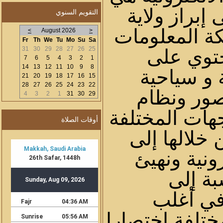
إبراز ولاية
التقويم السنوي
كة المعلومات
>
August 2026
<
Fr
Th
We
Tu
Mo
Su
Sa
31
30
29
28
27
26
25
تحتوي على
7
6
5
4
3
2
1
14
13
12
11
10
9
8
 و سياحية
21
20
19
18
17
16
15
28
27
26
25
24
23
22
ور ونظام
4
3
2
1
31
30
29
هات المختلفة
أوقات الصلاة
 خلالها إلى
ونية ونهيئ
بة إلى
في أغلب
مختلفة اختصارا